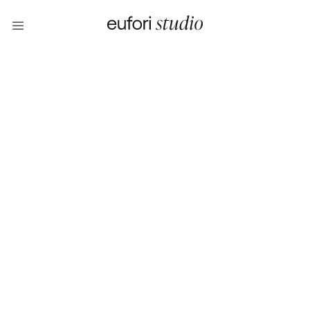
Ein bisschen
eufori gefällig?
Strategie
Branding
Web design
Social media