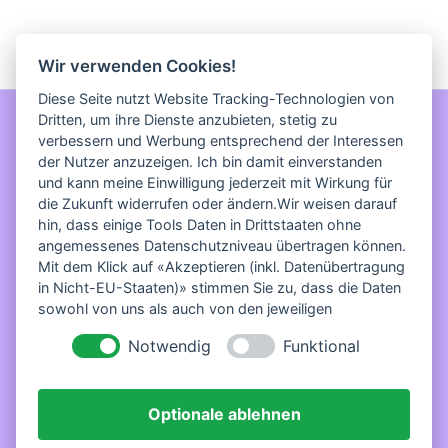
back to all
Wir verwenden Cookies!
Diese Seite nutzt Website Tracking-Technologien von
Dritten, um ihre Dienste anzubieten, stetig zu
verbessern und Werbung entsprechend der Interessen
der Nutzer anzuzeigen. Ich bin damit einverstanden
und kann meine Einwilligung jederzeit mit Wirkung für
die Zukunft widerrufen oder ändern.Wir weisen darauf
hin, dass einige Tools Daten in Drittstaaten ohne
angemessenes Datenschutzniveau übertragen können.
Termin buchen
Mit dem Klick auf «Akzeptieren (inkl. Datenübertragung
in Nicht-EU-Staaten)» stimmen Sie zu, dass die Daten
sowohl von uns als auch von den jeweiligen
Drittanbietern (auch aus Nicht-EU-Staaten) verwendet
Notwendig
Funktional
werden dürfen. Sie können Ihre Cookie-Einstellungen
selbstverständlich jederzeit ändern.
Optionale ablehnen